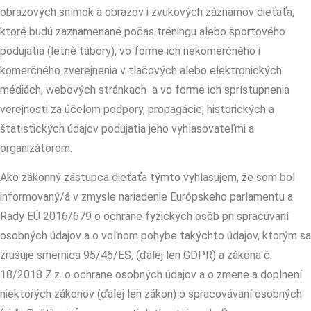
obrazových snímok a obrazov i zvukových záznamov dieťaťa,
ktoré budú zaznamenané počas tréningu alebo športového
podujatia (letné tábory), vo forme ich nekomerčného i
komerčného zverejnenia v tlačových alebo elektronických
médiách, webových stránkach a vo forme ich sprístupnenia
verejnosti za účelom podpory, propagácie, historických a
štatistických údajov podujatia jeho vyhlasovateľmi a
organizátorom.
Ako zákonný zástupca dieťaťa týmto vyhlasujem, že som bol
informovaný/á v zmysle nariadenie Európskeho parlamentu a
Rady EÚ 2016/679 o ochrane fyzických osôb pri spracúvaní
osobných údajov a o voľnom pohybe takýchto údajov, ktorým sa
zrušuje smernica 95/46/ES, (ďalej len GDPR) a zákona č.
18/2018 Z.z. o ochrane osobných údajov a o zmene a doplnení
niektorých zákonov (ďalej len zákon) o spracovávaní osobných