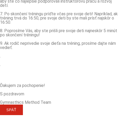
aby ste čo najlepšie podporovali inštruktorovu prácu a rozvoj
detí.
7. Po skončení tréningu príďte včas pre svoje deti! Napríklad, ak
tréning trvá do 16:50, pre svoje deti by ste mali prísť najskôr o
16:50.
8. Poprosíme Vás, aby ste prišli pre svoje deti najneskôr 5 minút
po skončení tréningu!
9. Ak rodič neprivedie svoje dieťa na tréning, prosíme dajte nám
vedieť.
.
.
Ďakujem za pochopenie!
S pozdravom
Gymnasthics Method Team
SPÄŤ