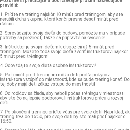
Pozorne si prečítajte a dodržiavajte prosím nasledujúce
pravidlá:
1. Príďte na tréning najskôr 10 minút pred tréningom, aby ste
nerušili druhú skupinu, ktorá končí presne desať minút pred
ďalším
2. Sprevádzajte svoje dieťa do budovy, pomôžte mu v prípade
potreby sa prezliecť, takže sa pripravte na cvičenie!
3. Inštruktor je svojim deťom k dispozícii už 5 minút pred
tréningom. Môžete teda svoje dieťa zveriť inštruktorovi najskôr
5 minút pred tréningom!
4. Odovzdajte svoje dieťa osobne inštruktorovi!
5. Päť minút pred tréningom môžu deti podľa pokynov
inštruktora vstúpiť do miestnosti, kde sa bude tréning konať. Do
tej doby majú deti zákaz vstupu do miestnosti!
6. Od rodičov sa žiada, aby neboli počas tréningu v miestnosti
aby ste čo najlepšie podporovali inštruktorovu prácu a rozvoj
detí.
7. Po skončení tréningu príďte včas pre svoje deti! Napríklad, ak
tréning trvá do 16:50, pre svoje deti by ste mali prísť najskôr o
16:50.