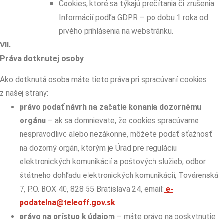
Cookies, ktoré sa týkajú prečítania či zrušenia
Informácií podľa GDPR – po dobu 1 roka od
prvého prihlásenia na webstránku.
VII.
Práva dotknutej osoby
Ako dotknutá osoba máte tieto práva pri spracúvaní cookies
z našej strany:
právo podať návrh na začatie konania dozornému
orgánu
– ak sa domnievate, že cookies spracúvame
nespravodlivo alebo nezákonne, môžete podať sťažnosť
na dozorný orgán, ktorým je Úrad pre reguláciu
elektronických komunikácií a poštových služieb, odbor
štátneho dohľadu elektronických komunikácií, Továrenská
7, P.O. BOX 40, 828 55 Bratislava 24, email:
e-
podatelna@teleoff.gov.sk
právo na prístup k údajom
– máte právo na poskytnutie