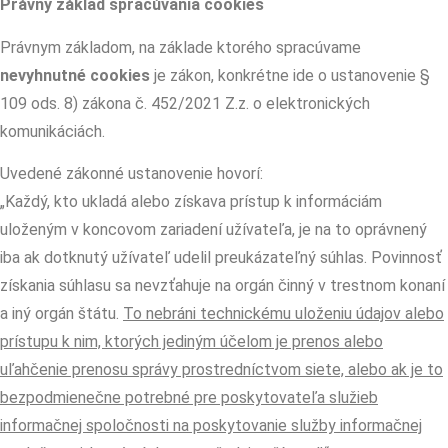
Právny základ spracúvania cookies
Právnym základom, na základe ktorého spracúvame
nevyhnutné cookies
je zákon, konkrétne ide o ustanovenie §
109 ods. 8) zákona č. 452/2021 Z.z. o elektronických
komunikáciách.
Uvedené zákonné ustanovenie hovorí:
„Každý, kto ukladá alebo získava prístup k informáciám
uloženým v koncovom zariadení užívateľa, je na to oprávnený
iba ak dotknutý užívateľ udelil preukázateľný súhlas. Povinnosť
získania súhlasu sa nevzťahuje na orgán činný v trestnom konaní
a iný orgán štátu.
To nebráni technickému uloženiu údajov alebo
prístupu k nim, ktorých jediným účelom je prenos alebo
uľahčenie prenosu správy prostredníctvom siete, alebo ak je to
bezpodmienečne potrebné pre poskytovateľa služieb
informačnej spoločnosti na poskytovanie služby informačnej