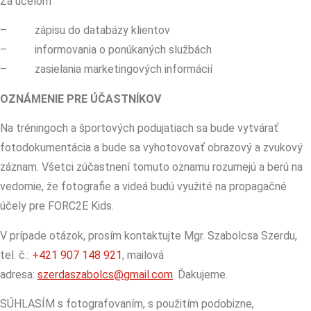
Za účelom
– zápisu do databázy klientov
– informovania o ponúkaných službách
– zasielania marketingových informácií
OZNÁMENIE PRE ÚČASTNÍKOV
Na tréningoch a športových podujatiach sa bude vytvárať
fotodokumentácia a bude sa vyhotovovať obrazový a zvukový
záznam. Všetci zúčastnení tomuto oznamu rozumejú a berú na
vedomie, že fotografie a videá budú využité na propagačné
účely pre FORC2E Kids.
V prípade otázok, prosím kontaktujte Mgr. Szabolcsa Szerdu,
tel. č.:
+421 907 148 921
, mailová
adresa:
szerdaszabolcs@gmail.com
. Ďakujeme.
SÚHLASÍM s fotografovaním, s použitím podobizne,