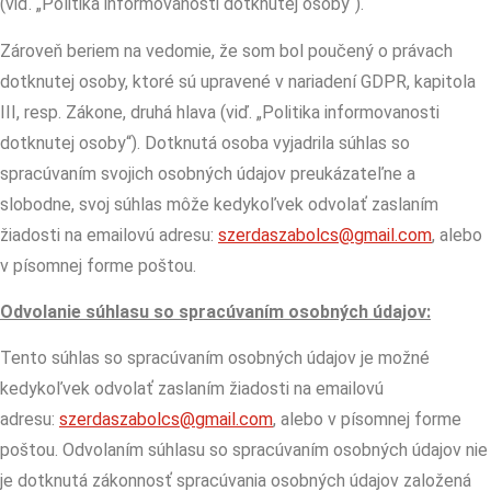
(viď. „Politika informovanosti dotknutej osoby“).
Zároveň beriem na vedomie, že som bol poučený o právach
dotknutej osoby, ktoré sú upravené v nariadení GDPR, kapitola
III, resp. Zákone, druhá hlava (viď. „Politika informovanosti
dotknutej osoby“). Dotknutá osoba vyjadrila súhlas so
spracúvaním svojich osobných údajov preukázateľne a
slobodne, svoj súhlas môže kedykoľvek odvolať zaslaním
žiadosti na emailovú adresu:
szerdaszabolcs@gmail.com
, alebo
v písomnej forme poštou.
Odvolanie súhlasu so spracúvaním osobných údajov:
Tento súhlas so spracúvaním osobných údajov je možné
kedykoľvek odvolať zaslaním žiadosti na emailovú
adresu:
szerdaszabolcs@gmail.com
, alebo v písomnej forme
poštou. Odvolaním súhlasu so spracúvaním osobných údajov nie
je dotknutá zákonnosť spracúvania osobných údajov založená