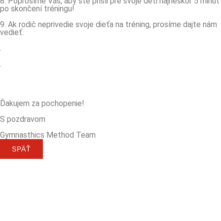
8. Poprosíme Vás, aby ste prišli pre svoje deti najneskôr 5 minút
po skončení tréningu!
9. Ak rodič neprivedie svoje dieťa na tréning, prosíme dajte nám
vedieť.
.
.
Ďakujem za pochopenie!
S pozdravom
Gymnasthics Method Team
SPÄŤ