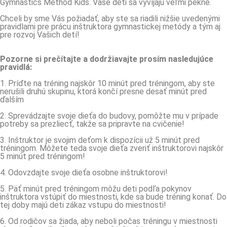
Gymnastics Method Kids. Vaše deti sa vyvíjajú veľmi pekne.
Chceli by sme Vás požiadať, aby ste sa riadili nižšie uvedenými
pravidlami pre prácu inštruktora gymnastickej metódy a tým aj
pre rozvoj Vašich detí!
Pozorne si prečítajte a dodržiavajte prosím nasledujúce
pravidlá:
1. Príďte na tréning najskôr 10 minút pred tréningom, aby ste
nerušili druhú skupinu, ktorá končí presne desať minút pred
ďalším
2. Sprevádzajte svoje dieťa do budovy, pomôžte mu v prípade
potreby sa prezliecť, takže sa pripravte na cvičenie!
3. Inštruktor je svojim deťom k dispozícii už 5 minút pred
tréningom. Môžete teda svoje dieťa zveriť inštruktorovi najskôr
5 minút pred tréningom!
4. Odovzdajte svoje dieťa osobne inštruktorovi!
5. Päť minút pred tréningom môžu deti podľa pokynov
inštruktora vstúpiť do miestnosti, kde sa bude tréning konať. Do
tej doby majú deti zákaz vstupu do miestnosti!
6. Od rodičov sa žiada, aby neboli počas tréningu v miestnosti