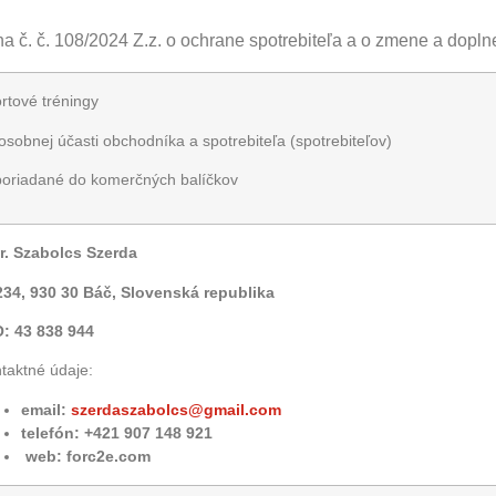
na č. č. 108/2024 Z.z. o ochrane spotrebiteľa a o zmene a dopln
rtové tréningy
osobnej účasti obchodníka a spotrebiteľa (spotrebiteľov)
oriadané do komerčných balíčkov
r. Szabolcs Szerda
234, 930 30 Báč, Slovenská republika
: 43 838 944
taktné údaje:
email:
szerdaszabolcs@gmail.com
telefón: +421 907 148 921
web: forc2e.com