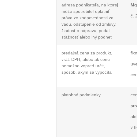
adresa podnikateľa, na ktorej
Mg
môže spotrebiteľ uplatniť
č. 
práva zo zodpovednosti za
vadu, odstúpenie od zmluvy,
žiadosť o nápravu, podať
sťažnosť alebo iný podnet
predajná cena za produkt,
fix
vrát. DPH, alebo ak cenu
uve
nemožno vopred určiť,
spôsob, akým sa vypočíta
cen
platobné podmienky
cen
pro
al
v h