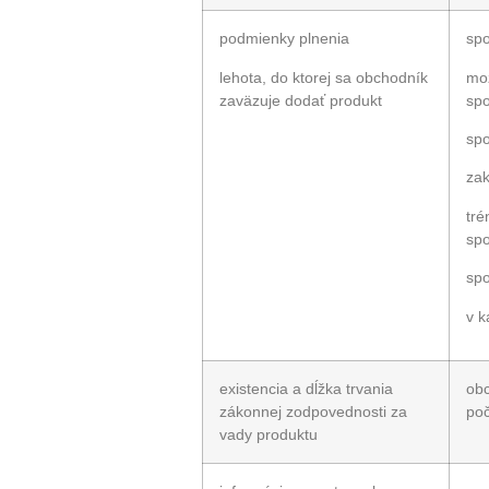
podmienky plnenia
spo
lehota, do ktorej sa obchodník
mož
zaväzuje dodať produkt
spo
spo
zak
tré
spo
spo
v k
existencia a dĺžka trvania
obc
zákonnej zodpovednosti za
poč
vady produktu