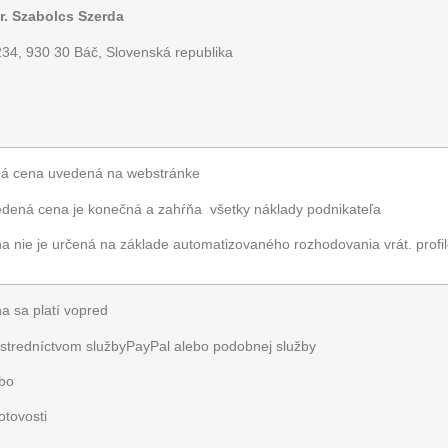
r. Szabolcs Szerda
234, 930 30 Báč, Slovenská republika
ná cena uvedená na webstránke
dená cena je konečná a zahŕňa všetky náklady podnikateľa
a nie je určená na základe automatizovaného rozhodovania vrát. profi
a sa platí vopred
stredníctvom služby
PayPal
alebo podobnej služby
ebo
otovosti