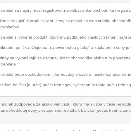
trebiteľ sa najprv musí registrovať na webstránke obchodníka (registrá
nosť zakúpiť si produkt, vrát. ceny sa objaví na webstránke obchodn
trebiteľovi
trebiteľ si vyberie produkt, ktorý mu podľa jeho vlastných kritérií najle
liknutím políčka „Objednať s povinnosťou platby“ a zaplatením ceny j
ningy sa vykonávajú za osobnej účasti obchodníka alebo ním poverenej
trebiteľa
trebiteľ bude obchodníkom informovaný o čase a mieste konania tréni
aždom balíčku je určitý počet tréningov, vyčerpaním tohto počtu trénin
hodník zodpovedá za akúkoľvek vadu, ktorú má služba v čase jej dodan
as dohodnutej doby prístupu spotrebiteľa k balíčku (počas trvania zml