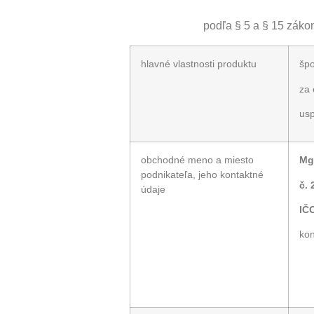
podľa § 5 a § 15 záko
hlavné vlastnosti produktu
špo
za 
usp
obchodné meno a miesto
Mg
podnikateľa, jeho kontaktné
č. 
údaje
IČO
kon