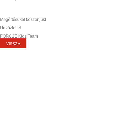
Megértésüket köszönjük!
Üdvözlettel
FORC2E Kids Team
VISSZA
Súhlas
dotknutej osoby so spracúvaním osobných údajov (v
zmysle čl. 6 ods.1 písm. a) Nariadenia Európskeho
parlamentu a Rady (EU) 2016/679 zo dňa 27. apríla 2016 o
ochrane fyzických osôb v súvislosti so spracúvaním
osobných údajov a o voľnom pohybe týchto údajov a o
zrušení smernice 95/46/ES a a § 78 ods. 6 zákona č.