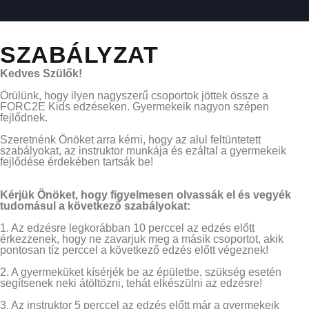
SZABÁLYZAT
Kedves Szülők!
Örülünk, hogy ilyen nagyszerű csoportok jöttek össze a
FORC2E Kids edzéseken. Gyermekeik nagyon szépen
fejlődnek.
Szeretnénk Önöket arra kérni, hogy az alul feltüntetett
szabályokat, az instruktor munkája és ezáltal a gyermekeik
fejlődése érdekében tartsák be!
Kérjük Önöket, hogy figyelmesen olvassák el és vegyék
tudomásul a következő szabályokat:
1. Az edzésre legkorábban 10 perccel az edzés előtt
érkezzenek, hogy ne zavarjuk meg a másik csoportot, akik
pontosan tíz perccel a következő edzés előtt végeznek!
2. A gyermeküket kísérjék be az épületbe, szükség esetén
segítsenek neki átöltözni, tehát elkészülni az edzésre!
3. Az instruktor 5 perccel az edzés előtt már a gyermekeik