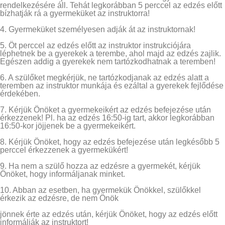
rendelkezésére áll. Tehát legkorábban 5 perccel az edzés előtt
bízhatják rá a gyermeküket az instruktorra!
4. Gyermeküket személyesen adják át az instruktornak!
5. Öt perccel az edzés előtt az instruktor instrukciójára
léphetnek be a gyerekek a terembe, ahol majd az edzés zajlik.
Egészen addig a gyerekek nem tartózkodhatnak a teremben!
6. A szülőket megkérjük, ne tartózkodjanak az edzés alatt a
teremben az instruktor munkája és ezáltal a gyerekek fejlődése
érdekében.
7. Kérjük Önöket a gyermekeikért az edzés befejezése után
érkezzenek! Pl. ha az edzés 16:50-ig tart, akkor legkorábban
16:50-kor jöjjenek be a gyermekeikért.
8. Kérjük Önöket, hogy az edzés befejezése után legkésőbb 5
perccel érkezzenek a gyermekükért!
9. Ha nem a szülő hozza az edzésre a gyermekét, kérjük
Önöket, hogy informáljanak minket.
10. Abban az esetben, ha gyermekük Önökkel, szülőkkel
érkezik az edzésre, de nem Önök
jönnek érte az edzés után, kérjük Önöket, hogy az edzés előtt
informálják az instruktort!