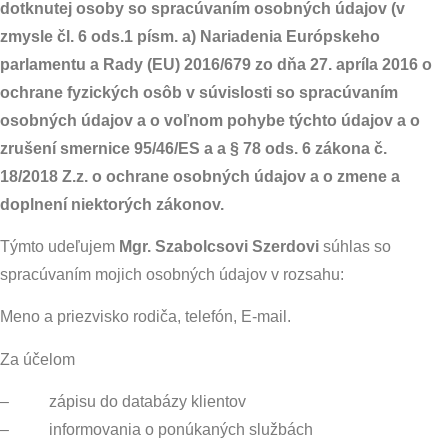
dotknutej osoby so spracúvaním osobných údajov (v
zmysle čl. 6 ods.1 písm. a) Nariadenia Európskeho
parlamentu a Rady (EU) 2016/679 zo dňa 27. apríla 2016 o
ochrane fyzických osôb v súvislosti so spracúvaním
osobných údajov a o voľnom pohybe týchto údajov a o
zrušení smernice 95/46/ES a a § 78 ods. 6 zákona č.
18/2018 Z.z. o ochrane osobných údajov a o zmene a
doplnení niektorých zákonov.
Týmto udeľujem
Mgr. Szabolcsovi Szerdovi
súhlas so
spracúvaním mojich osobných údajov v rozsahu:
Meno a priezvisko rodiča, telefón, E-mail.
Za účelom
– zápisu do databázy klientov
– informovania o ponúkaných službách