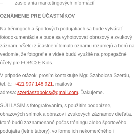
– zasielania marketingových informácií
OZNÁMENIE PRE ÚČASTNÍKOV
Na tréningoch a športových podujatiach sa bude vytvárať
fotodokumentácia a bude sa vyhotovovať obrazový a zvukový
záznam. Všetci zúčastnení tomuto oznamu rozumejú a berú na
vedomie, že fotografie a videá budú využité na propagačné
účely pre FORC2E Kids.
V prípade otázok, prosím kontaktujte Mgr. Szabolcsa Szerdu,
tel. č.:
+421 907 148 921
, mailová
adresa:
szerdaszabolcs@gmail.com
. Ďakujeme.
SÚHLASÍM s fotografovaním, s použitím podobizne,
obrazových snímok a obrazov i zvukových záznamov dieťaťa,
ktoré budú zaznamenané počas tréningu alebo športového
podujatia (letné tábory), vo forme ich nekomerčného i