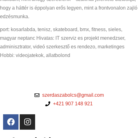
hogy a háttér is éppolyan erős legyen, mint a frontvonalon zajló
edzésmunka.
port: kosarlabda, tenisz, skateboard, bmx, fitness, sieles,
magyar neptanc Hivatas: IT szerviz es projekt menedzser,
adminisztrator, videó szerkesztő es rendezo, marketinges
Hobbi: videojatekok, allatbolond
szerdaszabolcs@gmail.com
+421 907 148 921