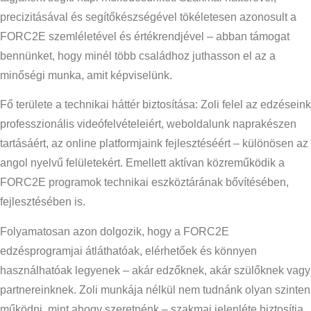
precizitásával és segítőkészségével tökéletesen azonosult a
FORC2E szemléletével és értékrendjével – abban támogat
bennünket, hogy minél több családhoz juthasson el az a
minőségi munka, amit képviselünk.
Fő területe a technikai háttér biztosítása: Zoli felel az edzéseink
professzionális videófelvételeiért, weboldalunk naprakészen
tartásáért, az online platformjaink fejlesztéséért – különösen az
angol nyelvű felületekért. Emellett aktívan közreműködik a
FORC2E programok technikai eszköztárának bővítésében,
fejlesztésében is.
Folyamatosan azon dolgozik, hogy a FORC2E
edzésprogramjai átláthatóak, elérhetőek és könnyen
használhatóak legyenek – akár edzőknek, akár szülőknek vagy
partnereinknek. Zoli munkája nélkül nem tudnánk olyan szinten
működni, mint ahogy szeretnénk – szakmai jelenléte biztosítja,