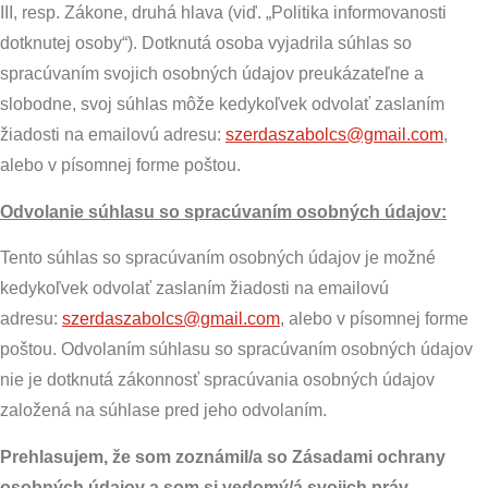
III, resp. Zákone, druhá hlava (viď. „Politika informovanosti
dotknutej osoby“). Dotknutá osoba vyjadrila súhlas so
spracúvaním svojich osobných údajov preukázateľne a
slobodne, svoj súhlas môže kedykoľvek odvolať zaslaním
žiadosti na emailovú adresu:
szerdaszabolcs@gmail.com
,
alebo v písomnej forme poštou.
Odvolanie súhlasu so spracúvaním osobných údajov:
Tento súhlas so spracúvaním osobných údajov je možné
kedykoľvek odvolať zaslaním žiadosti na emailovú
adresu:
szerdaszabolcs@gmail.com
, alebo v písomnej forme
poštou. Odvolaním súhlasu so spracúvaním osobných údajov
nie je dotknutá zákonnosť spracúvania osobných údajov
založená na súhlase pred jeho odvolaním.
Prehlasujem, že som zoznámil/a so Zásadami ochrany
osobných údajov a som si vedomý/á svojich práv