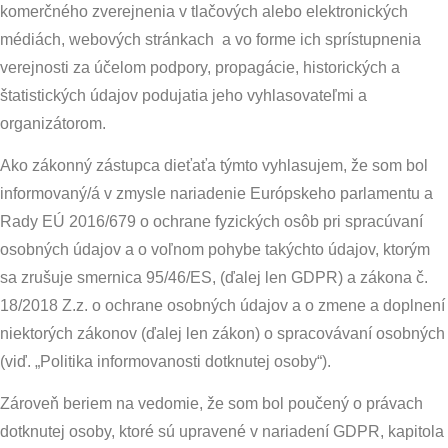
komerčného zverejnenia v tlačových alebo elektronických
médiách, webových stránkach a vo forme ich sprístupnenia
verejnosti za účelom podpory, propagácie, historických a
štatistických údajov podujatia jeho vyhlasovateľmi a
organizátorom.
Ako zákonný zástupca dieťaťa týmto vyhlasujem, že som bol
informovaný/á v zmysle nariadenie Európskeho parlamentu a
Rady EÚ 2016/679 o ochrane fyzických osôb pri spracúvaní
osobných údajov a o voľnom pohybe takýchto údajov, ktorým
sa zrušuje smernica 95/46/ES, (ďalej len GDPR) a zákona č.
18/2018 Z.z. o ochrane osobných údajov a o zmene a doplnení
niektorých zákonov (ďalej len zákon) o spracovávaní osobných
(viď. „Politika informovanosti dotknutej osoby“).
Zároveň beriem na vedomie, že som bol poučený o právach
dotknutej osoby, ktoré sú upravené v nariadení GDPR, kapitola