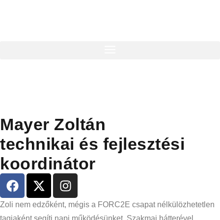
Mayer Zoltán
technikai és fejlesztési
koordinátor
Zoli nem edzőként, mégis a FORC2E csapat nélkülözhetetlen
tagjaként segíti napi működésünket. Szakmai hátterével,