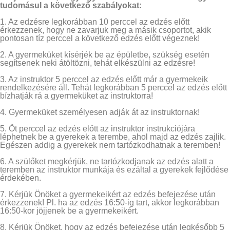
tudomásul a következő szabályokat:
1. Az edzésre legkorábban 10 perccel az edzés előtt
érkezzenek, hogy ne zavarjuk meg a másik csoportot, akik
pontosan tíz perccel a következő edzés előtt végeznek!
2. A gyermeküket kísérjék be az épületbe, szükség esetén
segítsenek neki átöltözni, tehát elkészülni az edzésre!
3. Az instruktor 5 perccel az edzés előtt már a gyermekeik
rendelkezésére áll. Tehát legkorábban 5 perccel az edzés előtt
bízhatják rá a gyermeküket az instruktorra!
4. Gyermeküket személyesen adják át az instruktornak!
5. Öt perccel az edzés előtt az instruktor instrukciójára
léphetnek be a gyerekek a terembe, ahol majd az edzés zajlik.
Egészen addig a gyerekek nem tartózkodhatnak a teremben!
6. A szülőket megkérjük, ne tartózkodjanak az edzés alatt a
teremben az instruktor munkája és ezáltal a gyerekek fejlődése
érdekében.
7. Kérjük Önöket a gyermekeikért az edzés befejezése után
érkezzenek! Pl. ha az edzés 16:50-ig tart, akkor legkorábban
16:50-kor jöjjenek be a gyermekeikért.
8. Kérjük Önöket, hogy az edzés befejezése után legkésőbb 5