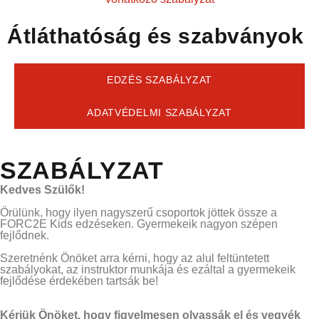
Átláthatóság és szabványok
EDZÉS SZABÁLYZAT
ADATVÉDELMI SZABÁLYZAT
SZABÁLYZAT
Kedves Szülők!
Örülünk, hogy ilyen nagyszerű csoportok jöttek össze a
FORC2E Kids edzéseken. Gyermekeik nagyon szépen
fejlődnek.
Szeretnénk Önöket arra kérni, hogy az alul feltüntetett
szabályokat, az instruktor munkája és ezáltal a gyermekeik
fejlődése érdekében tartsák be!
Kérjük Önöket, hogy figyelmesen olvassák el és vegyék