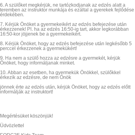
6. A szülőket megkérjük, ne tartózkodjanak az edzés alatt a
teremben az instruktor munkája és ezáltal a gyerekek fejlődése
érdekében.
7. Kérjük Önöket a gyermekeikért az edzés befejezése után
érkezzenek! Pl. ha az edzés 16:50-ig tart, akkor legkorábban
16:50-kor jöjjenek be a gyermekeikért.
8. Kérjük Önöket, hogy az edzés befejezése után legkésőbb 5
perccel érkezzenek a gyermekükért!
9. Ha nem a szülő hozza az edzésre a gyermekét, kérjük
Önöket, hogy informáljanak minket.
10. Abban az esetben, ha gyermekük Önökkel, szülőkkel
érkezik az edzésre, de nem Önök
jönnek érte az edzés után, kérjük Önöket, hogy az edzés előtt
informálják az instruktort!
Megértésüket köszönjük!
Üdvözlettel