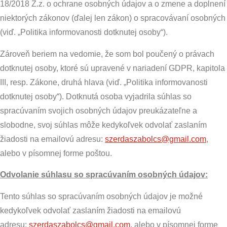
18/2018 Z.z. o ochrane osobných údajov a o zmene a doplnení
niektorých zákonov (ďalej len zákon) o spracovávaní osobných
(viď. „Politika informovanosti dotknutej osoby“).
Zároveň beriem na vedomie, že som bol poučený o právach
dotknutej osoby, ktoré sú upravené v nariadení GDPR, kapitola
III, resp. Zákone, druhá hlava (viď. „Politika informovanosti
dotknutej osoby“). Dotknutá osoba vyjadrila súhlas so
spracúvaním svojich osobných údajov preukázateľne a
slobodne, svoj súhlas môže kedykoľvek odvolať zaslaním
žiadosti na emailovú adresu:
szerdaszabolcs@gmail.com
,
alebo v písomnej forme poštou.
Odvolanie súhlasu so spracúvaním osobných údajov:
Tento súhlas so spracúvaním osobných údajov je možné
kedykoľvek odvolať zaslaním žiadosti na emailovú
adresu:
szerdaszabolcs@gmail.com
, alebo v písomnej forme