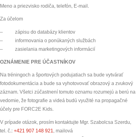
Meno a priezvisko rodiča, telefón, E-mail.
Za účelom
– zápisu do databázy klientov
– informovania o ponúkaných službách
– zasielania marketingových informácií
OZNÁMENIE PRE ÚČASTNÍKOV
Na tréningoch a športových podujatiach sa bude vytvárať
fotodokumentácia a bude sa vyhotovovať obrazový a zvukový
záznam. Všetci zúčastnení tomuto oznamu rozumejú a berú na
vedomie, že fotografie a videá budú využité na propagačné
účely pre FORC2E Kids.
V prípade otázok, prosím kontaktujte Mgr. Szabolcsa Szerdu,
tel. č.:
+421 907 148 921
, mailová