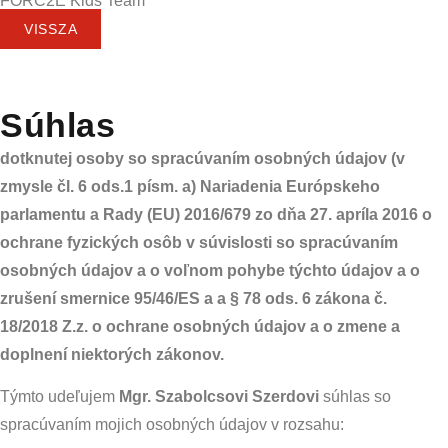
FORC2E Kids Team
VISSZA
Súhlas
dotknutej osoby so spracúvaním osobných údajov (v
zmysle čl. 6 ods.1 písm. a) Nariadenia Európskeho
parlamentu a Rady (EU) 2016/679 zo dňa 27. apríla 2016 o
ochrane fyzických osôb v súvislosti so spracúvaním
osobných údajov a o voľnom pohybe týchto údajov a o
zrušení smernice 95/46/ES a a § 78 ods. 6 zákona č.
18/2018 Z.z. o ochrane osobných údajov a o zmene a
doplnení niektorých zákonov.
Týmto udeľujem
Mgr. Szabolcsovi Szerdovi
súhlas so
spracúvaním mojich osobných údajov v rozsahu: