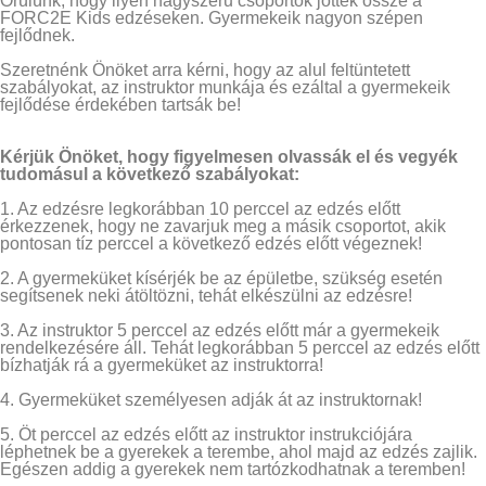
Örülünk, hogy ilyen nagyszerű csoportok jöttek össze a
FORC2E Kids edzéseken. Gyermekeik nagyon szépen
fejlődnek.
Szeretnénk Önöket arra kérni, hogy az alul feltüntetett
szabályokat, az instruktor munkája és ezáltal a gyermekeik
fejlődése érdekében tartsák be!
Kérjük Önöket, hogy figyelmesen olvassák el és vegyék
tudomásul a következő szabályokat:
1. Az edzésre legkorábban 10 perccel az edzés előtt
érkezzenek, hogy ne zavarjuk meg a másik csoportot, akik
pontosan tíz perccel a következő edzés előtt végeznek!
2. A gyermeküket kísérjék be az épületbe, szükség esetén
segítsenek neki átöltözni, tehát elkészülni az edzésre!
3. Az instruktor 5 perccel az edzés előtt már a gyermekeik
rendelkezésére áll. Tehát legkorábban 5 perccel az edzés előtt
bízhatják rá a gyermeküket az instruktorra!
4. Gyermeküket személyesen adják át az instruktornak!
5. Öt perccel az edzés előtt az instruktor instrukciójára
léphetnek be a gyerekek a terembe, ahol majd az edzés zajlik.
Egészen addig a gyerekek nem tartózkodhatnak a teremben!