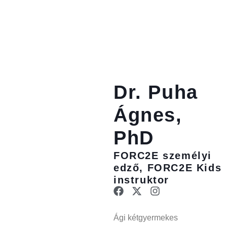
CSAPATUNK ÉS 
KÉPZÉSI P
Dr. Puha
Ágnes,
PhD
FORC2E személyi
edző, FORC2E Kids
instruktor
Ági kétgyermekes