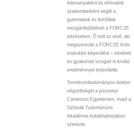
édesanyaként és elhivatott
szakemberként segíti a
gyermekek és felnőttek
mozgásfejlődését a FORC2E
edzéseken. Ő volt az első, aki
megszerezte a FORC2E Kids
instruktor képesítést – elméleti
és gyakorlati vizsgáit is kiváló
eredménnyel teljesítette.
Természettudományos doktori
végzettségét a pozsonyi
Comenius Egyetemen, majd a
Szlovák Tudományos
Akadémia kutatólaborjában
szerezte.