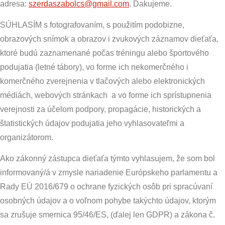
adresa:
szerdaszabolcs@gmail.com
. Ďakujeme.
SÚHLASÍM s fotografovaním, s použitím podobizne,
obrazových snímok a obrazov i zvukových záznamov dieťaťa,
ktoré budú zaznamenané počas tréningu alebo športového
podujatia (letné tábory), vo forme ich nekomerčného i
komerčného zverejnenia v tlačových alebo elektronických
médiách, webových stránkach a vo forme ich sprístupnenia
verejnosti za účelom podpory, propagácie, historických a
štatistických údajov podujatia jeho vyhlasovateľmi a
organizátorom.
Ako zákonný zástupca dieťaťa týmto vyhlasujem, že som bol
informovaný/á v zmysle nariadenie Európskeho parlamentu a
Rady EÚ 2016/679 o ochrane fyzických osôb pri spracúvaní
osobných údajov a o voľnom pohybe takýchto údajov, ktorým
sa zrušuje smernica 95/46/ES, (ďalej len GDPR) a zákona č.